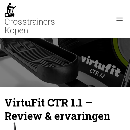
N
A
V
I
G
A
T
I
E
W
I
S
S
E
VirtuFit CTR 1.1 –
L
E
Review & ervaringen
N