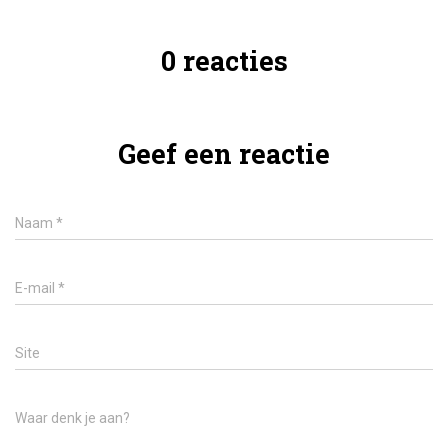
0 reacties
Geef een reactie
Naam
*
E-mail
*
Site
Waar denk je aan?